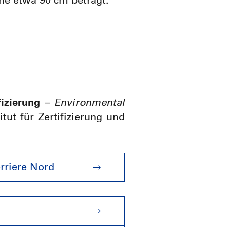
he etwa 90 cm beträgt.
fizierung
–
Environmental
titut für Zertifizierung und
rriere Nord