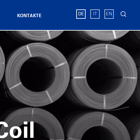
Suchen
DE
IT
EN
KONTAKTE
nach:
tten
riebsstandorte
Altre certificazioni
Flachstahl und gezogener
head
Draht SIAT
hichten über Produkte
n in Italien
Zertifikate Ferriere Nord
Flachstahl und gewalzter
schweißte
en in Österreich
Zertifikate Acciaierie di Verona
Profilstahl
en in Slowenien
n@Pittini
Zertifikate Siderpotenza
Gezogener Blankdraht
 Vom Coil
hichten über Nachhaltigkeit
gitter für Tunnel
Zertifikate La Veneta Reti
Gedrillter gezogener Draht
gsstäbe
itter Für Pfeiler
Zertifikate SIAT
Verkupferter Draht
 in
elAhead
 Stahlboden
Zertifikate Pittarc
hichten über Innovation
r
n
Zertifikate Bstg
Schweissdrähte PITTARC
oil
Matten
Zertifikate Kovinar
GMAW
ittini