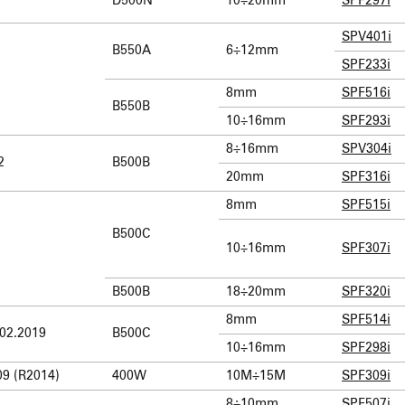
D500N
10÷20mm
SPF297i
SPV401i
B550A
6÷12mm
SPF233i
8mm
SPF516i
B550B
10÷16mm
SPF293i
8÷16mm
SPV304i
2
B500B
20mm
SPF316i
8mm
SPF515i
B500C
10÷16mm
SPF307i
B500B
18÷20mm
SPF320i
8mm
SPF514i
.02.2019
B500C
10÷16mm
SPF298i
9 (R2014)
400W
10M÷15M
SPF309i
8÷10mm
SPF507i