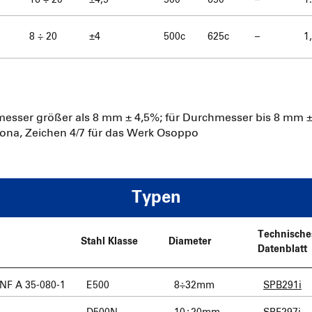
16 ÷ 20
±4,5
500
650
–
1
8 ÷ 20
±4
500c
625c
–
1
messer größer als 8 mm ± 4,5%; für Durchmesser bis 8 mm 
rona, Zeichen 4/7 für das Werk Osoppo
Typen
Technische
Stahl Klasse
Diameter
Datenblatt
 NF A 35-080-1
E500
8÷32mm
SPB291i