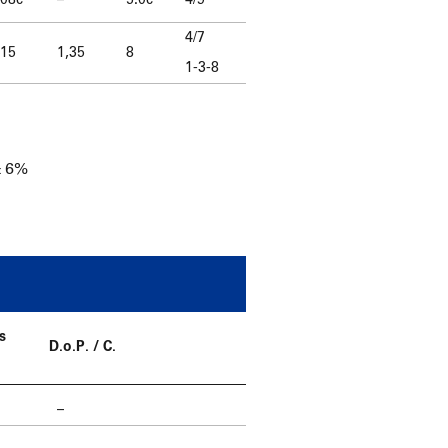
.08c
–
5.0c
4/9
4/7
,15
1,35
8
1-3-8
± 6%
s
D.o.P. / C.
–