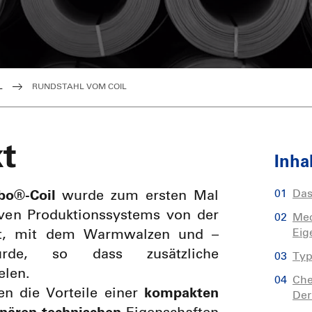
PITTARC
Trafer Mat
Gesc
Matten Ungarn
L
RUNDSTAHL VOM COIL
t
Inha
Das
o®-Coil
wurde zum ersten Mal
iven Produktionssystems von der
Mec
Eig
lt, mit dem Warmwalzen und –
rde, so dass zusätzliche
Ty
elen.
Che
en die Vorteile einer
kompakten
Der