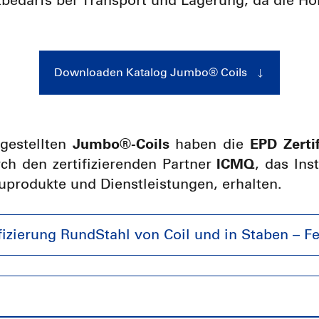
zbedarfs bei Transport und Lagerung, da die Hö
Downloaden Katalog Jumbo® Coils
gestellten
Jumbo®-Coils
haben die
EPD Zerti
ch den zertifizierenden Partner
ICMQ
, das Ins
uprodukte und Dienstleistungen, erhalten.
izierung RundStahl von Coil und in Staben – Fe