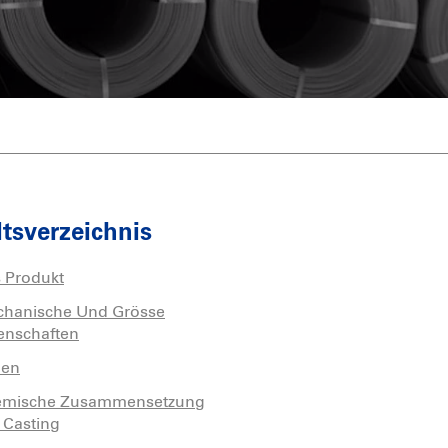
ten
Innov-Arc
hichten über Personen
Unterpulver-Schweissdrähte
Unterpulver-Schweißmittel
Verkupferter Draht
ltsverzeichnis
 Produkt
hanische Und Grösse
enschaften
pen
mische Zusammensetzung
 Casting