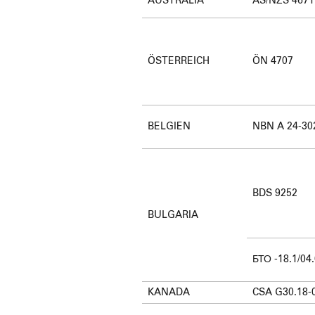
AUSTRALIA
AS/NZS 4671
ÖSTERREICH
ÖN 4707
BELGIEN
NBN A 24-30
BDS 9252
BULGARIA
БТО -18.1/04
KANADA
CSA G30.18-0