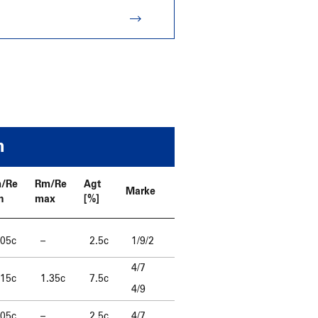
n
/Re
Rm/Re
Agt
Marke
n
max
[%]
.05c
–
2.5c
1/9/2
4/7
.15c
1.35c
7.5c
4/9
.05c
–
2.5c
4/7