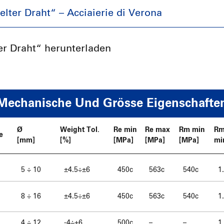
elter Draht“ – Acciaierie di Verona
er Draht“ herunterladen
Mechanische Und Grösse Eigenschafte
Ø
Weight Tol.
Re min
Re max
Rm min
Rm
e
[mm]
[%]
[MPa]
[MPa]
[MPa]
mi
5 ÷ 10
±4.5÷±6
450c
563c
540c
1
8 ÷ 16
±4.5÷±6
450c
563c
540c
1
4 ÷ 12
-4÷+6
500c
–
–
1