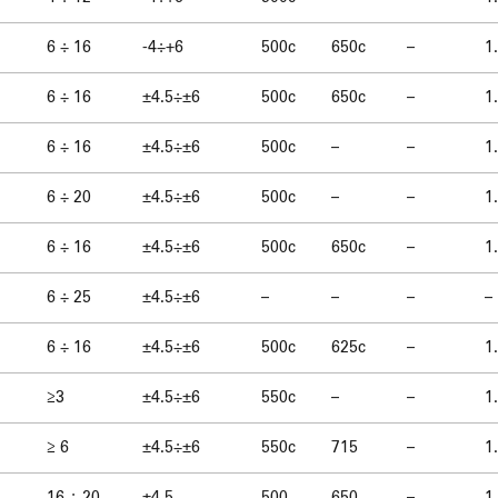
6 ÷ 16
-4÷+6
500c
650c
–
1
6 ÷ 16
±4.5÷±6
500c
650c
–
1
6 ÷ 16
±4.5÷±6
500c
–
–
1
6 ÷ 20
±4.5÷±6
500c
–
–
1
6 ÷ 16
±4.5÷±6
500c
650c
–
1
6 ÷ 25
±4.5÷±6
–
–
–
–
6 ÷ 16
±4.5÷±6
500c
625c
–
1
≥3
±4.5÷±6
550c
–
–
1
≥ 6
±4.5÷±6
550c
715
–
1