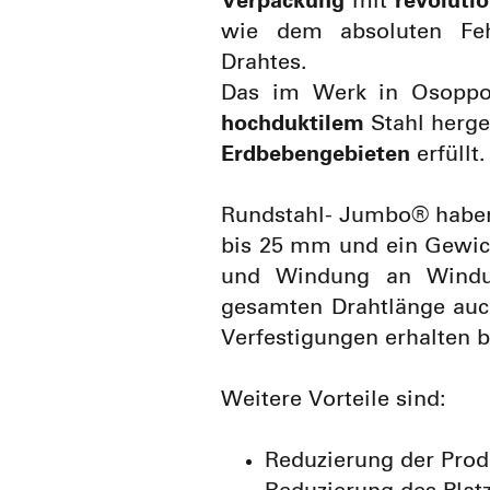
Verpackung
mit
revoluti
wie dem absoluten Feh
Drahtes.
Das im Werk in Osoppo
hochduktilem
Stahl herge
Erdbebengebieten
erfüllt.
Rundstahl- Jumbo® haben
bis 25 mm und ein Gewic
und Windung an Windun
gesamten Drahtlänge auch
Verfestigungen erhalten b
Weitere Vorteile sind:
Reduzierung der Prod