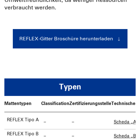
Umweltfreundlichkeit, da weniger Ressourcen
verbraucht werden.
REFLEX-Gitter Broschüre herunterladen
Typen
Mattentypen
Classification
Zertifizierungsstelle
Technisches 
REFLEX Tipo A
–
–
Scheda „A“
REFLEX Tipo B
–
–
Scheda „B“