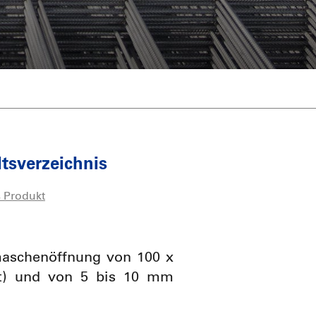
ten
Innov-Arc
hichten über Personen
Unterpulver-Schweissdrähte
Unterpulver-Schweißmittel
Verkupferter Draht
ltsverzeichnis
 Produkt
aschenöffnung von 100 x
t) und von 5 bis 10 mm