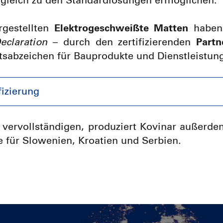
gleich zu den Standardlösungen ermöglichen.
gestellten
Elektrogeschweißte Matten
haben
eclaration
– durch den zertifizierenden
Part
ätsabzeichen für Bauprodukte und Dienstleistung
izierung
 vervollständigen, produziert Kovinar außerd
e für Slowenien, Kroatien und Serbien.