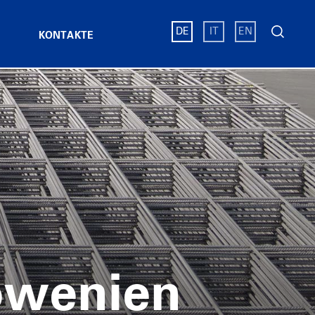
Suchen
DE
IT
EN
KONTAKTE
nach:
tten
riebsstandorte
Altre certificazioni
Flachstahl und gezogener
head
Draht SIAT
hichten über Produkte
n in Italien
Zertifikate Ferriere Nord
Flachstahl und gewalzter
schweißte
en in Österreich
Zertifikate Acciaierie di Verona
Profilstahl
en in Slowenien
n@Pittini
Zertifikate Siderpotenza
Gezogener Blankdraht
 Vom Coil
hichten über Nachhaltigkeit
gitter für Tunnel
Zertifikate La Veneta Reti
Gedrillter gezogener Draht
gsstäbe
itter Für Pfeiler
Zertifikate SIAT
Verkupferter Draht
 in
elAhead
 Stahlboden
Zertifikate Pittarc
hichten über Innovation
r
n
Zertifikate Bstg
Schweissdrähte PITTARC
owenien
Matten
Zertifikate Kovinar
GMAW
ittini