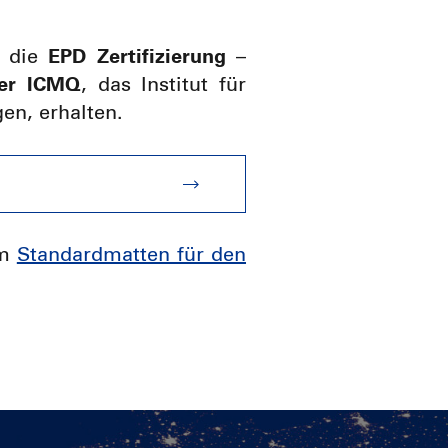
 die
EPD Zertifizierung
–
ner ICMQ
, das Institut für
en, erhalten.
em
Standardmatten für den