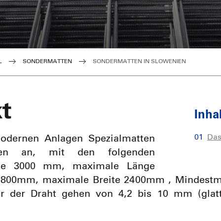
PITTARC
Trafer Mat
Gesc
Matten Ungarn
L
SONDERMATTEN
SONDERMATTEN IN SLOWENIEN
t
Inha
Das
modernen Anlagen Spezialmatten
gen an, mit den folgenden
nge 3000 mm, maximale Länge
1800mm, maximale Breite 2400mm , Mindestm
r der Draht gehen von 4,2 bis 10 mm (glat